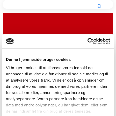
LOGO TIL
Denne hjemmeside bruger cookies
TØMRERMESTER
Vi bruger cookies til at tilpasse vores indhold og
annoncer, til at vise dig funktioner til sociale medier og til
Til opstarten af virksomheden
at analysere vores trafik. Vi deler også oplysninger om
Tømermester Martin Hald
din brug af vores hjemmeside med vores partnere inden
udarbejdede jeg et logo.
for sociale medier, annonceringspartnere og
analysepartnere. Vores partnere kan kombinere disse
DATO
data med andre oplysninger, du har givet dem, eller som
Juni, 2019
de har indsamlet fra din brug af deres tjenester.