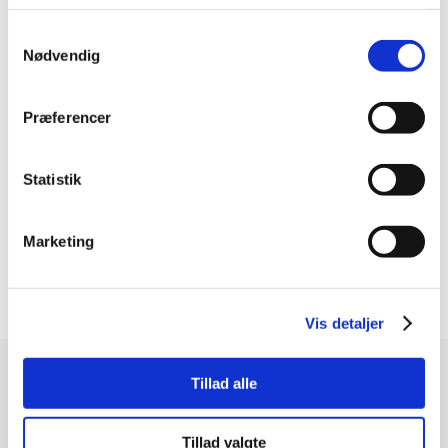
Samtykkevalg
Nødvendig
RESULTATET
Resultatet af samarbejdet blev dette logo,
Præferencer
som er simpelt og enkelt
Statistik
Marketing
Vis detaljer
Tillad alle
Søren Vigsø Morthorst
Tillad valgte