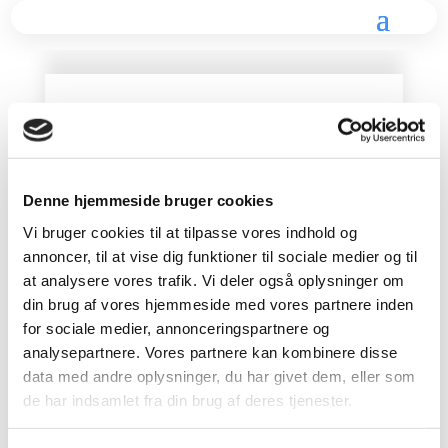
PLAKATER MED
MOTIVER FRA
AARHUS
Denne hjemmeside bruger cookies
Vi bruger cookies til at tilpasse vores indhold og
Grafiske plakater som jeg har
annoncer, til at vise dig funktioner til sociale medier og til
udarbejdet over tid med motiver
primært fra Aarhus.
at analysere vores trafik. Vi deler også oplysninger om
din brug af vores hjemmeside med vores partnere inden
for sociale medier, annonceringspartnere og
LINK
analysepartnere. Vores partnere kan kombinere disse
Hjemmeside
data med andre oplysninger, du har givet dem, eller som
DATO
de har indsamlet fra din brug af deres tjenester.
2015 – nu