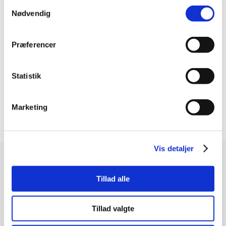
Samtykkevalg
RESULTATET
Nødvendig
Herunder kan du se nogle af de plakater jeg
har lavet
Præferencer
Statistik
Marketing
Vis detaljer
Tillad alle
Søren Vigsø Morthorst
Toldhusvej 4, Stauning, 6900 Skjern
Tillad valgte
28 70 70 13
–
kontakt@innovimo.dk