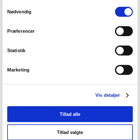
Samtykkevalg
Nødvendig
JUBILÆUMSLOGO TIL HORNBÆK
af
admin
|
apr 1, 2021
|
Uncategorized
Præferencer
70 års Jubilæumslogo til Hornbaek I
anledning af Hornbaek’s jubilæum
Statistik
udarbejdede jeg et jubilæumslogo i
samarbejde med virksomheden. LINK
Hjemmeside DATO September, 2017
Marketing
Resultatet Resultatet af samarbejdet blev
dette logo som fokusere på de 70 år og...
Vis detaljer
Tillad alle
NY VISUEL HJEMMESIDE TIL DET KRISTNE
Tillad valgte
GYMNASIUM