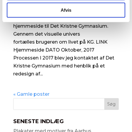
af
admin
|
mar 14, 2021
|
Uncategorized
Afvis
Det Kristne Gymnasium Ny visuel
hjemmeside til Det Kristne Gymnasium.
Gennem det visuelle univers
fortælles brugeren om livet på KG. LINK
Hjemmeside DATO Oktober, 2017
Processen I 2017 blev jeg kontaktet af Det
Kristne Gymnasium med henblik på et
redesign af...
« Gamle poster
SENESTE INDLÆG
Plakater med motiver fra Aarhus