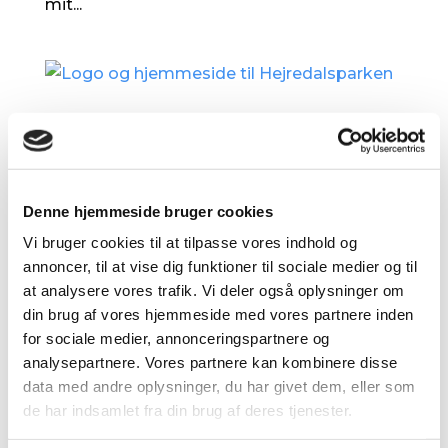
mit...
LOGO OG HJEMMESIDE TIL
HEJREDALSPARKEN
af
admin
|
maj 14, 2021
|
Uncategorized
Hejredalsparken Logo og hjemmeside til
Denne hjemmeside bruger cookies
boligområdet Hejredalsparken. LINK
Vi bruger cookies til at tilpasse vores indhold og
Hjemmeside DATO Maj, 2018 Processen I
annoncer, til at vise dig funktioner til sociale medier og til
at analysere vores trafik. Vi deler også oplysninger om
2018 blev jeg kontaktet af DACAS (Dansk
din brug af vores hjemmeside med vores partnere inden
Administrations Center) med henblik på at
for sociale medier, annonceringspartnere og
udarbejde en identitet, logo og ny
analysepartnere. Vores partnere kan kombinere disse
hjemmeside til boligområdet...
data med andre oplysninger, du har givet dem, eller som
de har indsamlet fra din brug af deres tjenester.